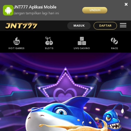
×
JNT777 Aplikasi Mobile
UNDUH
Jangan tampilkan lagi hari ini
MASUK
DAFTAR
HOT GAMES
SLOTS
LIVE CASINO
RACE