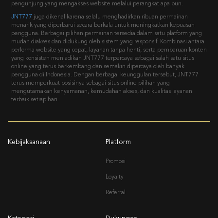
pengunjung yang mengakses website melalui perangkat apa pun.
JNT777
juga dikenal karena selalu menghadirkan ribuan permainan
menarik yang diperbarui secara berkala untuk meningkatkan kepuasan
pengguna. Berbagai pilihan permainan tersedia dalam satu platform yang
mudah diakses dan didukung oleh sistem yang responsif. Kombinasi antara
performa website yang cepat, layanan tanpa henti, serta pembaruan konten
yang konsisten menjadikan JNT777 terpercaya sebagai salah satu situs
online yang terus berkembang dan semakin dipercaya oleh banyak
pengguna di Indonesia. Dengan berbagai keunggulan tersebut, JNT777
terus memperkuat posisinya sebagai situs online pilihan yang
mengutamakan kenyamanan, kemudahan akses, dan kualitas layanan
terbaik setiap hari.
Kebijaksanaan
Platform
Promosi
Loyalty
Referral