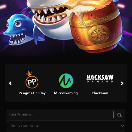
Pragmatic Play
MicroGaming
Hacksaw
King