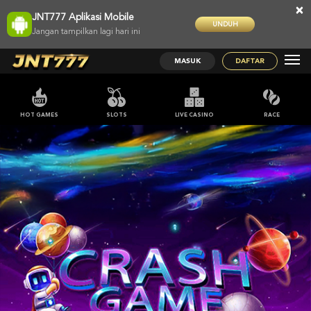
×
JNT777 Aplikasi Mobile
UNDUH
Jangan tampilkan lagi hari ini
MASUK
DAFTAR
HOT GAMES
SLOTS
LIVE CASINO
RACE