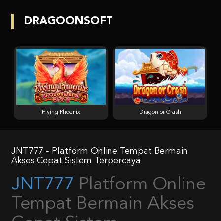
DRAGOONSOFT
Flying Phoenix
Dragon or Crash
JNT777 - Platform Online Tempat Bermain
Akses Cepat Sistem Terpercaya
JNT777
Platform Online
Tempat Bermain Akses