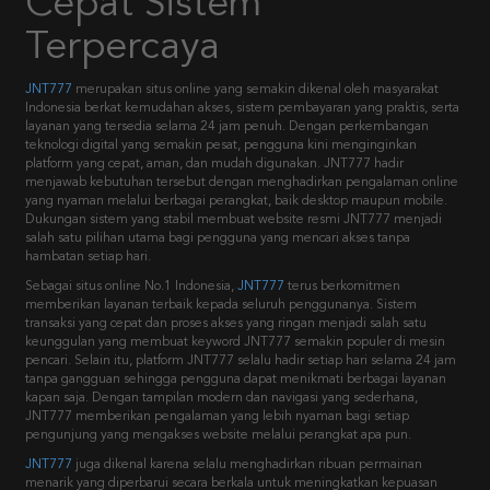
Cepat Sistem
Terpercaya
JNT777
merupakan situs online yang semakin dikenal oleh masyarakat
Indonesia berkat kemudahan akses, sistem pembayaran yang praktis, serta
layanan yang tersedia selama 24 jam penuh. Dengan perkembangan
teknologi digital yang semakin pesat, pengguna kini menginginkan
platform yang cepat, aman, dan mudah digunakan. JNT777 hadir
menjawab kebutuhan tersebut dengan menghadirkan pengalaman online
yang nyaman melalui berbagai perangkat, baik desktop maupun mobile.
Dukungan sistem yang stabil membuat website resmi JNT777 menjadi
salah satu pilihan utama bagi pengguna yang mencari akses tanpa
hambatan setiap hari.
Sebagai situs online No.1 Indonesia,
JNT777
terus berkomitmen
memberikan layanan terbaik kepada seluruh penggunanya. Sistem
transaksi yang cepat dan proses akses yang ringan menjadi salah satu
keunggulan yang membuat keyword JNT777 semakin populer di mesin
pencari. Selain itu, platform JNT777 selalu hadir setiap hari selama 24 jam
tanpa gangguan sehingga pengguna dapat menikmati berbagai layanan
kapan saja. Dengan tampilan modern dan navigasi yang sederhana,
JNT777 memberikan pengalaman yang lebih nyaman bagi setiap
pengunjung yang mengakses website melalui perangkat apa pun.
JNT777
juga dikenal karena selalu menghadirkan ribuan permainan
menarik yang diperbarui secara berkala untuk meningkatkan kepuasan