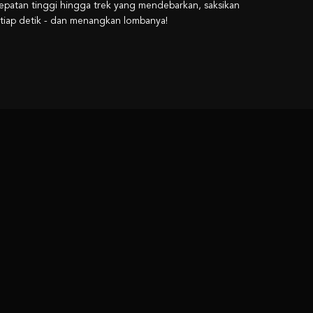
cepatan tinggi hingga trek yang mendebarkan, saksikan
etiap detik - dan menangkan lombanya!