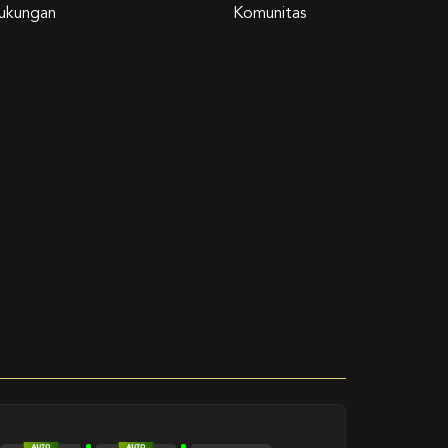
ukungan
Komunitas