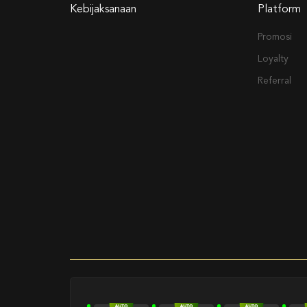
Kebijaksanaan
Platform
Promosi
Loyalty
Referral