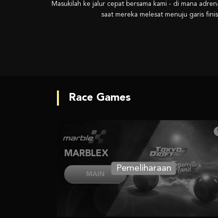
Masukilah ke jalur cepat bersama kami - di mana adre
saat mereka melesat menuju garis fin
Race Games
MARBLEX
MAIN