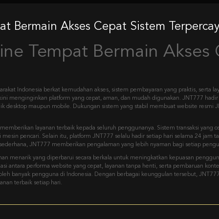
at Bermain Akses Cepat Sistem Terperca
ine Tempat Bermain Akses 
arakat Indonesia berkat kemudahan akses, sistem pembayaran yang praktis, serta l
 kini menginginkan platform yang cepat, aman, dan mudah digunakan. JNT777 had
aik desktop maupun mobile. Dukungan sistem yang stabil membuat website resmi J
emberikan layanan terbaik kepada seluruh penggunanya. Sistem transaksi yang cep
sin pencari. Selain itu, platform JNT777 selalu hadir setiap hari selama 24 jam
g sederhana, JNT777 memberikan pengalaman yang lebih nyaman bagi setiap pengu
nan menarik yang diperbarui secara berkala untuk meningkatkan kepuasan pengguna.
asi antara performa website yang cepat, layanan tanpa henti, serta pembaruan kont
 oleh banyak pengguna di Indonesia. Dengan berbagai keunggulan tersebut, JNT777 
an terbaik setiap hari.