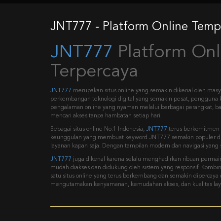
JNT777 - Platform Online Temp
JNT777
Platform Onl
Terpercaya
JNT777
merupakan situs online yang semakin dikenal oleh masy
perkembangan teknologi digital yang semakin pesat, pengguna
pengalaman online yang nyaman melalui berbagai perangkat, b
mencari akses tanpa hambatan setiap hari.
Sebagai situs online No.1 Indonesia,
JNT777
terus berkomitmen m
keunggulan yang membuat keyword JNT777 semakin populer di me
layanan kapan saja. Dengan tampilan modern dan navigasi yan
JNT777
juga dikenal karena selalu menghadirkan ribuan permai
mudah diakses dan didukung oleh sistem yang responsif. Kombin
satu situs online yang terus berkembang dan semakin dipercaya
mengutamakan kenyamanan, kemudahan akses, dan kualitas layan