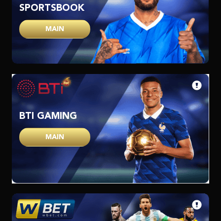
SPORTSBOOK
MAIN
BTI GAMING
MAIN