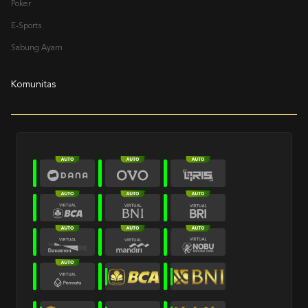
Poker
E-Sports
Sabung Ayam
Komunitas