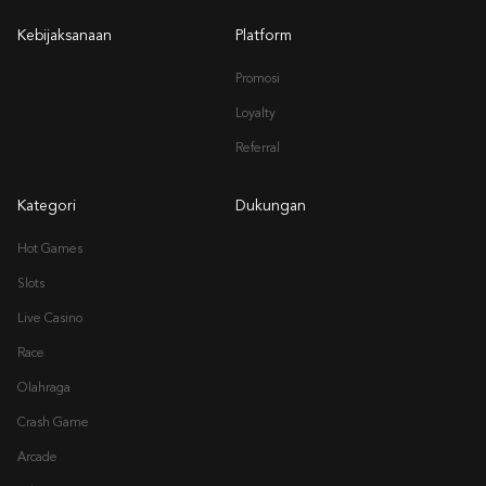
Kebijaksanaan
Platform
Promosi
Loyalty
Referral
Kategori
Dukungan
Hot Games
Slots
Live Casino
Race
Olahraga
Crash Game
Arcade