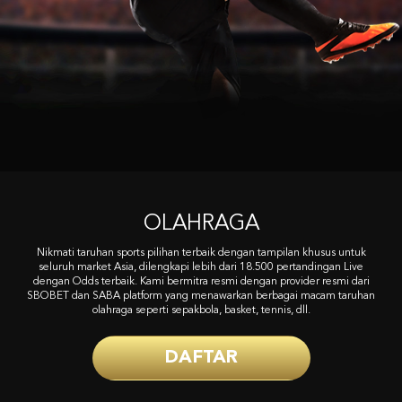
OLAHRAGA
Nikmati taruhan sports pilihan terbaik dengan tampilan khusus untuk
seluruh market Asia, dilengkapi lebih dari 18.500 pertandingan Live
dengan Odds terbaik. Kami bermitra resmi dengan provider resmi dari
SBOBET dan SABA platform yang menawarkan berbagai macam taruhan
olahraga seperti sepakbola, basket, tennis, dll.
DAFTAR