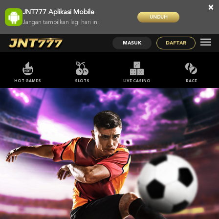
×
JNT777 Aplikasi Mobile
UNDUH
Jangan tampilkan lagi hari ini
MASUK
DAFTAR
HOT GAMES
SLOTS
LIVE CASINO
RACE