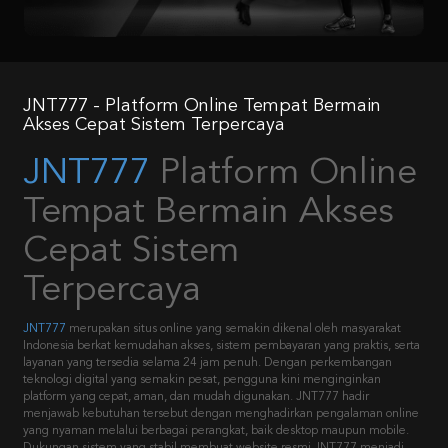
JNT777 - Platform Online Tempat Bermain
Akses Cepat Sistem Terpercaya
JNT777
Platform Online
Tempat Bermain Akses
Cepat Sistem
Terpercaya
JNT777
merupakan situs online yang semakin dikenal oleh masyarakat
Indonesia berkat kemudahan akses, sistem pembayaran yang praktis, serta
layanan yang tersedia selama 24 jam penuh. Dengan perkembangan
teknologi digital yang semakin pesat, pengguna kini menginginkan
platform yang cepat, aman, dan mudah digunakan. JNT777 hadir
menjawab kebutuhan tersebut dengan menghadirkan pengalaman online
yang nyaman melalui berbagai perangkat, baik desktop maupun mobile.
Dukungan sistem yang stabil membuat website resmi JNT777 menjadi