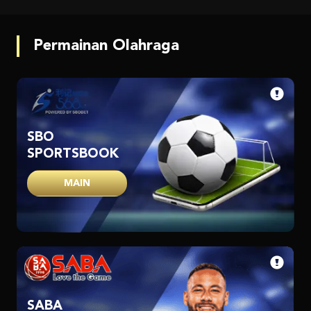
Permainan Olahraga
SBO
SPORTSBOOK
MAIN
SABA