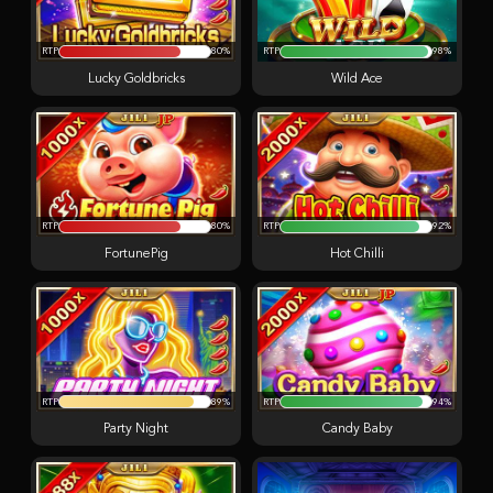
RTP
80%
RTP
98%
Lucky Goldbricks
Wild Ace
RTP
80%
RTP
92%
FortunePig
Hot Chilli
RTP
89%
RTP
94%
Party Night
Candy Baby