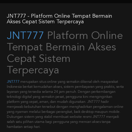
JNT777 - Platform Online Tempat Bermain
Akses Cepat Sistem Terpercaya
JNT777
Platform Online
Tempat Bermain Akses
Cepat Sistem
Terpercaya
JNT777
merupakan situs online yang semakin dikenal oleh masyarakat
Indonesia berkat kemudahan akses, sistem pembayaran yang praktis, serta
layanan yang tersedia selama 24 jam penuh. Dengan perkembangan
teknologi digital yang semakin pesat, pengguna kini menginginkan
platform yang cepat, aman, dan mudah digunakan. JNT777 hadir
menjawab kebutuhan tersebut dengan menghadirkan pengalaman online
yang nyaman melalui berbagai perangkat, baik desktop maupun mobile.
Dukungan sistem yang stabil membuat website resmi JNT777 menjadi
salah satu pilihan utama bagi pengguna yang mencari akses tanpa
hambatan setiap hari.