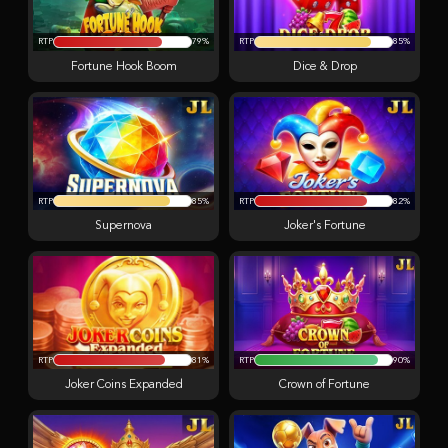
RTP
79%
RTP
85%
Fortune Hook Boom
Dice & Drop
RTP
85%
RTP
82%
Supernova
Joker's Fortune
RTP
81%
RTP
90%
Joker Coins Expanded
Crown of Fortune