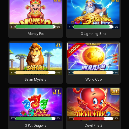
RTP
96%
RTP
92%
Money Pot
3 Lightning Blitz
RTP
84%
RTP
84%
Safari Mystery
World Cup
RTP
93%
RTP
79%
3 Pot Dragons
Devil Fire 2