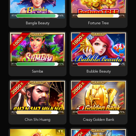
RTP
94%
RTP
87%
Bangla Beauty
Fortune Tree
RTP
93%
RTP
82%
Samba
Bubble Beauty
RTP
85%
RTP
79%
Chin Shi Huang
Crazy Golden Bank