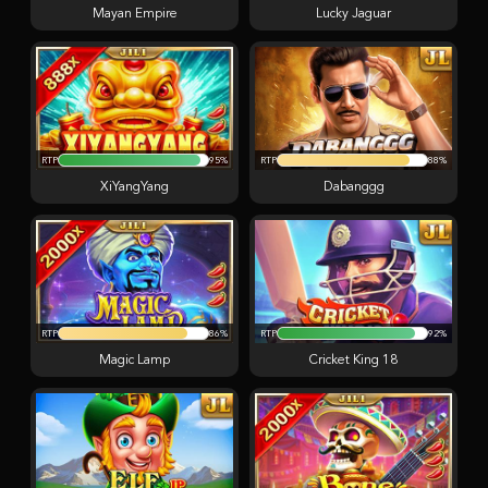
Mayan Empire
Lucky Jaguar
RTP
95%
RTP
88%
XiYangYang
Dabanggg
RTP
86%
RTP
92%
Magic Lamp
Cricket King 18