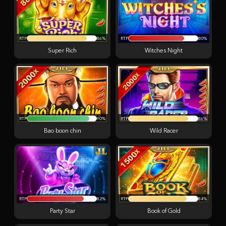
RTP
86%
RTP
80%
Super Rich
Witches Night
RTP
90%
RTP
86%
Bao boon chin
Wild Racer
RTP
82%
RTP
84%
Party Star
Book of Gold