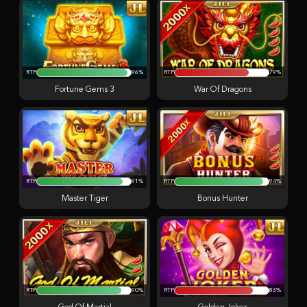
RTP
96%
RTP
79%
Fortune Gems 3
War Of Dragons
RTP
91%
RTP
94%
Master Tiger
Bonus Hunter
RTP
90%
RTP
83%