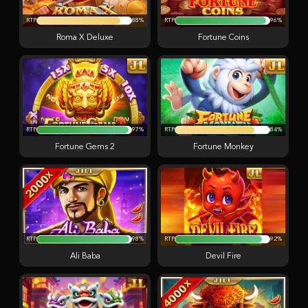
RTP
88%
RTP
96%
Roma X Deluxe
Fortune Coins
RTP
97%
RTP
84%
Fortune Gems 2
Fortune Monkey
RTP
98%
RTP
92%
Ali Baba
Devil Fire