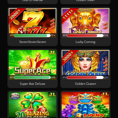
God Of Martial
Golden Joker
RTP
91%
RTP
83%
SevenSevenSeven
Lucky Coming
RTP
98%
RTP
82%
Super Ace Deluxe
Golden Queen