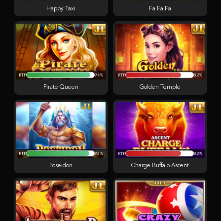
Happy Taxi
Fa Fa Fa
RTP
94%
RTP
82%
Pirate Queen
Golden Temple
RTP
93%
RTP
82%
Poseidon
Charge Buffalo Ascent