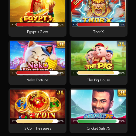
RTP
80%
RTP
79%
Egypt's Glow
Thor X
RTP
81%
RTP
88%
Neko Fortune
The Pig House
RTP
88%
RTP
94%
3 Coin Treasures
Cricket Sah 75