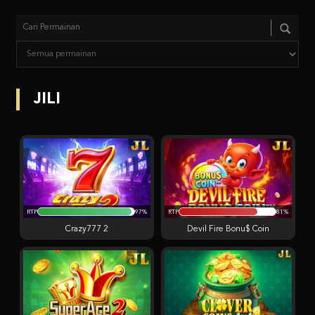
JILI
RTP
97%
RTP
81%
Crazy777 2
Devil Fire Bonu$ Coin